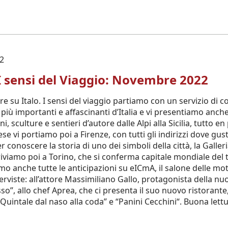
2
 I sensi del Viaggio: Novembre 2022
 su Italo. I sensi del viaggio partiamo con un servizio di co
 più importanti e affascinanti d’Italia e vi presentiamo anche l
oni, sculture e sentieri d’autore dalle Alpi alla Sicilia, tutto 
e vi portiamo poi a Firenze, con tutti gli indirizzi dove gu
r conoscere la storia di uno dei simboli della città, la Galleri
riviamo poi a Torino, che si conferma capitale mondiale del t
mo anche tutte le anticipazioni su eICmA, il salone delle m
erviste: all’attore Massimiliano Gallo, protagonista della n
so”, allo chef Aprea, che ci presenta il suo nuovo ristorant
“Quintale dal naso alla coda” e “Panini Cecchini“. Buona lett