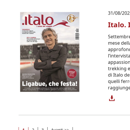
31/08/202
Italo.
Settembre 
mese dell
approfond
l’intervis
appassiona
trekking 
di Italo d
quelli fer
raggiunge
1
2
3
Avanti >>